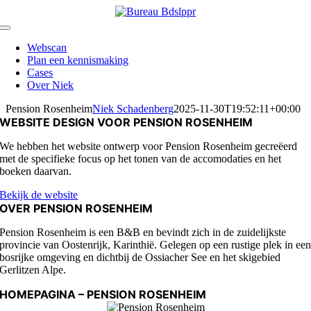
Skip
to
Toggle
content
Navigation
Webscan
Plan een kennismaking
Cases
Over Niek
Pension Rosenheim
Niek Schadenberg
2025-11-30T19:52:11+00:00
WEBSITE DESIGN VOOR PENSION ROSENHEIM
We hebben het website ontwerp voor Pension Rosenheim gecreëerd
met de specifieke focus op het tonen van de accomodaties en het
boeken daarvan.
Bekijk de website
OVER PENSION ROSENHEIM
Pension Rosenheim is een B&B en bevindt zich in de zuidelijkste
provincie van Oostenrijk, Karinthië. Gelegen op een rustige plek in ee
bosrijke omgeving en dichtbij de Ossiacher See en het skigebied
Gerlitzen Alpe.
HOMEPAGINA – PENSION ROSENHEIM