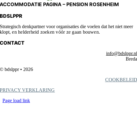
ACCOMMODATIE PAGINA – PENSION ROSENHEIM
BDSLPPR
Strategisch denkpartner voor organisaties die voelen dat het niet meer
klopt,
en helderheid zoeken vóór ze gaan bouwen.
CONTACT
info@bdslppr.n
Bred
© bdslppr • 2026
COOKBELEI
PRIVACY VERKLARING
Page load link
Go
to
Top