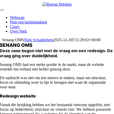
Skip
to
Toggle
content
Navigation
Webscan
Plan een kennismaking
Cases
Over Niek
Senang OMS
Niek Schadenberg
2025-12-30T11:29:02+00:00
SENANG OMS
Deze case begon niet met de vraag om een redesign.
De
vraag ging over duidelijkheid.
Senang OMS had een sterke positie in de markt, maar de website
vertelde dat verhaal niet helder genoeg door.
De opdracht was niet om iets nieuws te maken, maar om structuur,
focus en uitstraling weer in lijn te brengen met waar de organisatie
voor staat.
Redesign website
Vanuit die herijking hebben we het bestaande ontwerp opgefrist,
met
focus op helderheid, structuur en visuele rust.
We hebben passende
kleuren geïntegreerd die aansluiten bij de identiteit van de